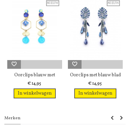
NIEUW
NIEUW
Oorclips blauw met
Oorclips met blauw blad
bedels en...
en...
€ 14,95
€ 14,95
In winkelwagen
In winkelwagen
Merken