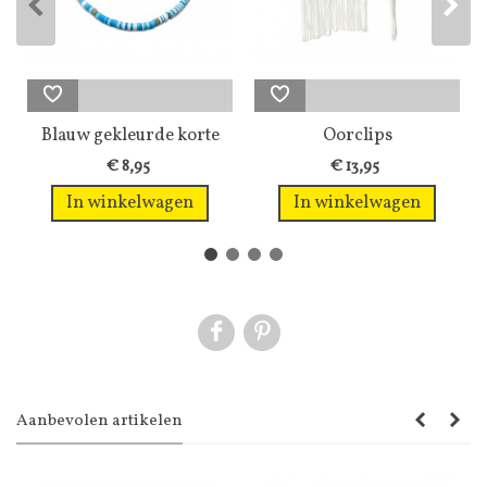
Blauw gekleurde korte
Oorclips
halsketting
zilverkleurig...
€ 8,95
€ 13,95
In winkelwagen
In winkelwagen
Aanbevolen artikelen