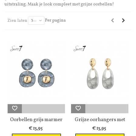
uitstraling. Maak je look compleet met grijze oorbellen!
Per pagina
Zien laten
30
Oorbellen grijs marmer
Grijze oorhangers met
met...
motief en...
€ 13,95
€ 13,95