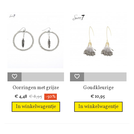
Oorringen met grijze
Goudkleurige
kraaltjes...
oorhangers met...
€ 8,95
€ 4,48
-50%
€ 10,95
In winkelwagentje
In winkelwagentje