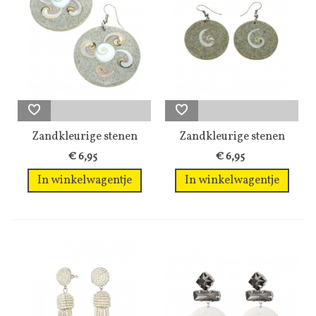
Zandkleurige stenen
Zandkleurige stenen
oorhangers...
oorhangers...
€ 6,95
€ 6,95
In winkelwagentje
In winkelwagentje