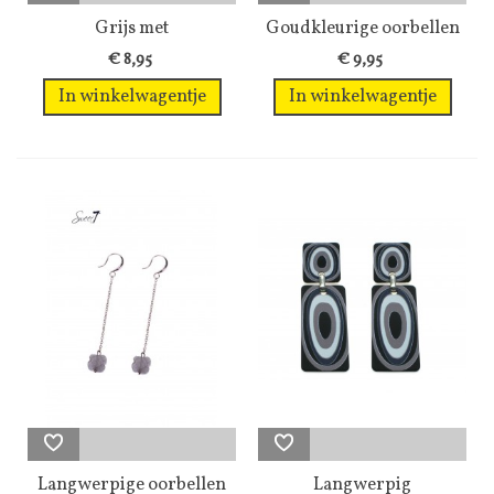
Grijs met
Goudkleurige oorbellen
goudkleurige...
met ronde...
€ 8,95
€ 9,95
In winkelwagentje
In winkelwagentje
Langwerpige oorbellen
Langwerpig