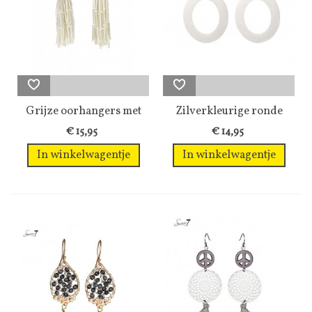
Grijze oorhangers met
Zilverkleurige ronde
strengen...
oorhangers...
€ 15,95
€ 14,95
In winkelwagentje
In winkelwagentje