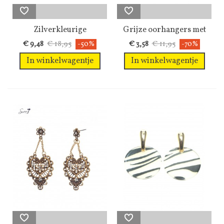
Zilverkleurige
Grijze oorhangers met
oorringen met een...
een rode...
€ 18,95
€ 11,95
€ 9,48
-50%
€ 3,58
-70%
In winkelwagentje
In winkelwagentje