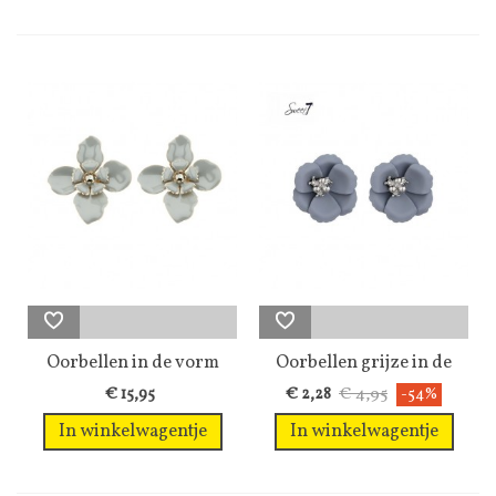
Oorbellen in de vorm
Oorbellen grijze in de
van een...
vorm van...
€ 4,95
€ 15,95
€ 2,28
-54%
In winkelwagentje
In winkelwagentje