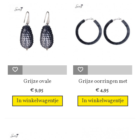
Grijze ovale
Grijze oorringen met
oorhangers bewerkt...
velours stof
€ 9,95
€ 4,95
In winkelwagentje
In winkelwagentje