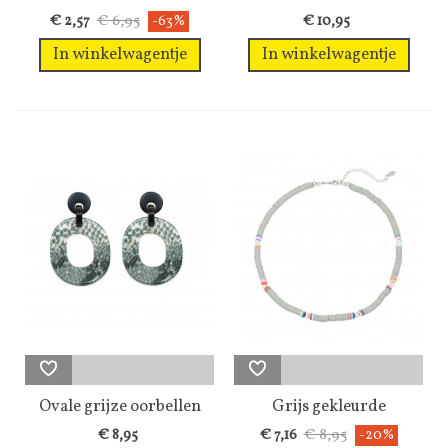
met grijze...
rechthoekige...
€ 6,95
€ 2,57
-63%
€ 10,95
In winkelwagentje
In winkelwagentje
Ovale grijze oorbellen
Grijs gekleurde
met...
halsketting van...
€ 8,95
€ 8,95
€ 7,16
-20%