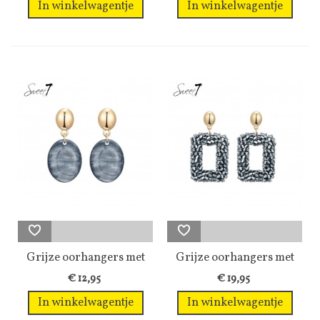
In winkelwagentje
In winkelwagentje
Grijze oorhangers met
Grijze oorhangers met
een...
glas...
€ 12,95
€ 19,95
In winkelwagentje
In winkelwagentje