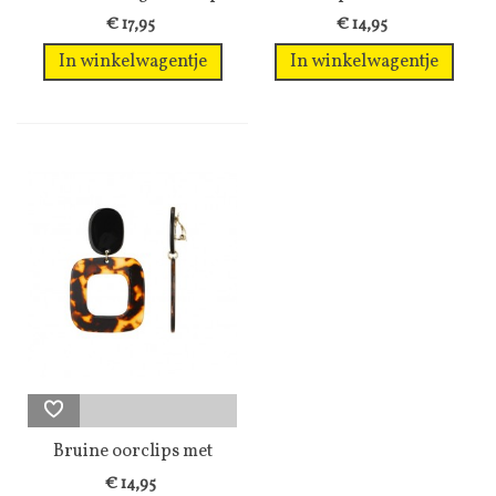
met...
hanger...
€ 17,95
€ 14,95
In winkelwagentje
In winkelwagentje
Bruine oorclips met
dieren print...
€ 14,95