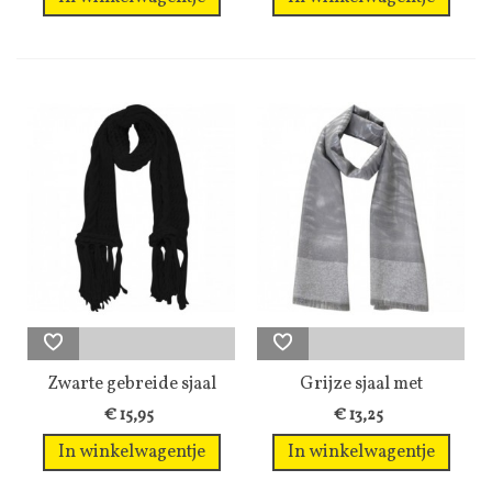
Zwarte gebreide sjaal
Grijze sjaal met
met lange...
glansdraad en...
€ 15,95
€ 13,25
In winkelwagentje
In winkelwagentje