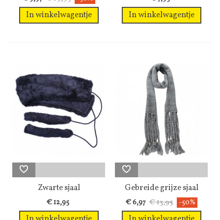
In winkelwagentje
In winkelwagentje
Zwarte sjaal
Gebreide grijze sjaal
met lange...
€ 13,95
€ 12,95
€ 6,97
-50%
In winkelwagentje
In winkelwagentje