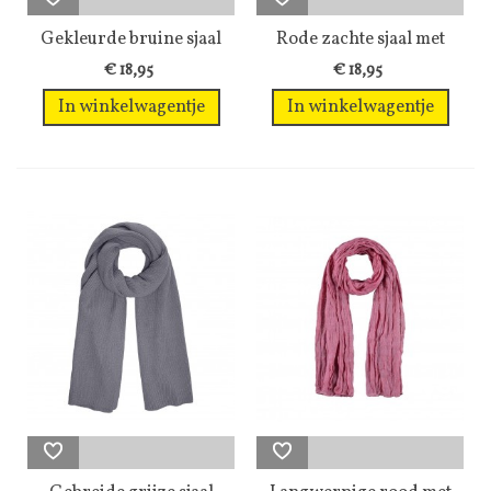
Gekleurde bruine sjaal
Rode zachte sjaal met
met...
franjes
€ 18,95
€ 18,95
In winkelwagentje
In winkelwagentje