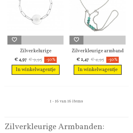
Zilverkelurige
Zilverkleurige armband
schakelarmband...
met ring...
€ 9,95
€ 4,95
€ 4,97
-50%
€ 2,47
-50%
In winkelwagentje
In winkelwagentje
1 - 16 van 16 items
Zilverkleurige Armbanden: