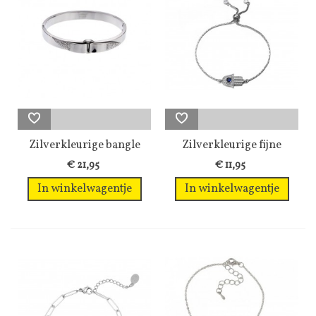
Zilverkleurige bangle
Zilverkleurige fijne
armband...
armband met...
€ 21,95
€ 11,95
In winkelwagentje
In winkelwagentje