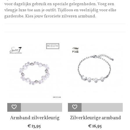
voor dagelijks gebruik en speciale gelegenheden. Voeg een
vleugje luxe toe aan je outfit. Tijdloos en veelzijdig voor elke
garderobe. Kies jouw favoriete zilveren armband.
NIEUW
Armband zilverkleurig
Zilverkleurige armband
met glas...
met 3...
€ 13,95
€ 16,95