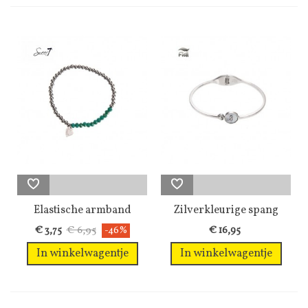
Elastische armband
Zilverkleurige spang
met...
armband met...
€ 6,95
€ 3,75
-46%
€ 16,95
In winkelwagentje
In winkelwagentje