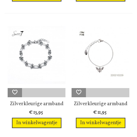
Zilverkleurige armband
Zilverkleurige armband
met...
met een...
€ 13,95
€ 11,95
In winkelwagentje
In winkelwagentje