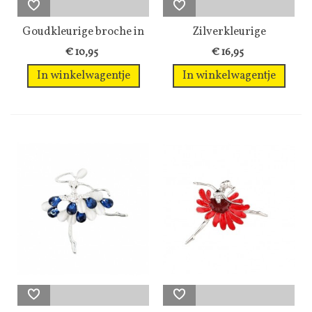
Goudkleurige broche in
Zilverkleurige
de vorm...
pinbroche met...
€ 10,95
€ 16,95
In winkelwagentje
In winkelwagentje