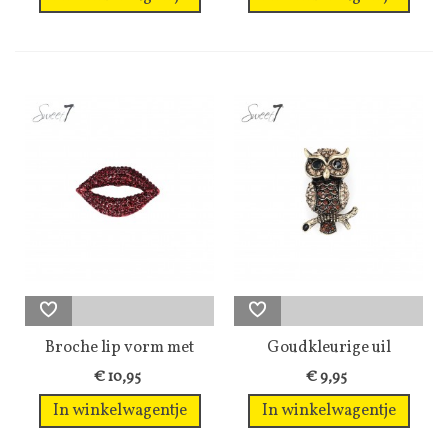
Broche lip vorm met
Goudkleurige uil
rode...
broche gevuld...
€ 10,95
€ 9,95
In winkelwagentje
In winkelwagentje