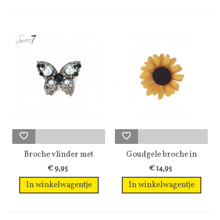
Broche vlinder met
Goudgele broche in
parels en...
madelief vorm
€ 9,95
€ 14,95
In winkelwagentje
In winkelwagentje