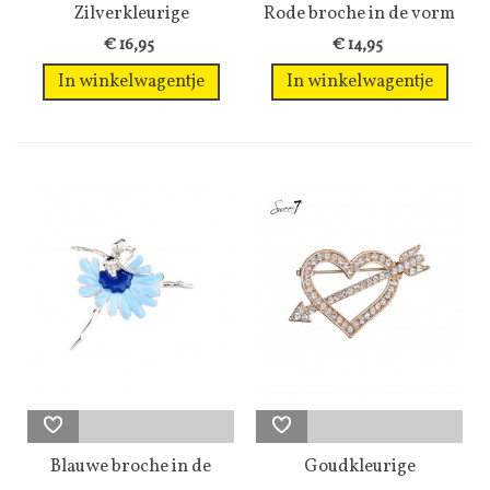
Zilverkleurige
Rode broche in de vorm
pinbroche met...
van een...
€ 16,95
€ 14,95
In winkelwagentje
In winkelwagentje
Blauwe broche in de
Goudkleurige