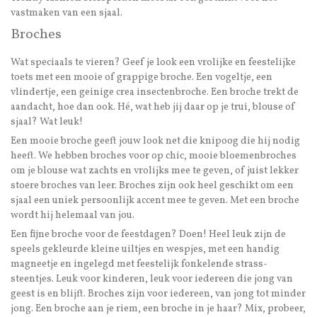
vastmaken van een sjaal.
Broches
Wat speciaals te vieren? Geef je look een vrolijke en feestelijke
toets met een mooie of grappige broche. Een vogeltje, een
vlindertje, een geinige crea insectenbroche. Een broche trekt de
aandacht, hoe dan ook. Hé, wat heb jij daar op je trui, blouse of
sjaal? Wat leuk!
Een mooie broche geeft jouw look net die knipoog die hij nodig
heeft. We hebben broches voor op chic, mooie bloemenbroches
om je blouse wat zachts en vrolijks mee te geven, of juist lekker
stoere broches van leer. Broches zijn ook heel geschikt om een
sjaal een uniek persoonlijk accent mee te geven. Met een broche
wordt hij helemaal van jou.
Een fijne broche voor de feestdagen? Doen! Heel leuk zijn de
speels gekleurde kleine uiltjes en wespjes, met een handig
magneetje en ingelegd met feestelijk fonkelende strass-
steentjes. Leuk voor kinderen, leuk voor iedereen die jong van
geest is en blijft. Broches zijn voor iedereen, van jong tot minder
jong. Een broche aan je riem, een broche in je haar? Mix, probeer,