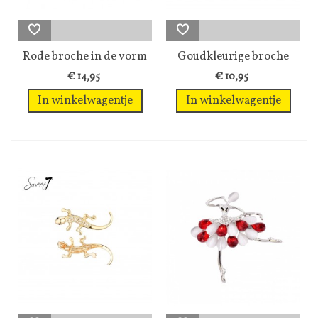
Rode broche in de vorm
Goudkleurige broche
van een roos
met heldere...
€ 14,95
€ 10,95
In winkelwagentje
In winkelwagentje