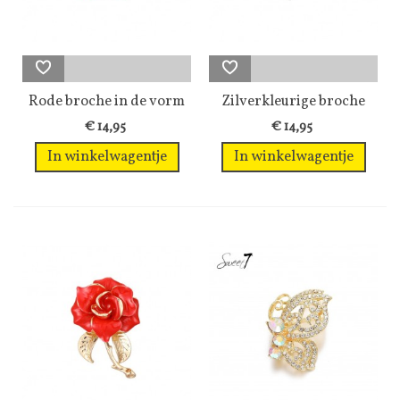
Rode broche in de vorm
Zilverkleurige broche
van een...
met 2...
€ 14,95
€ 14,95
In winkelwagentje
In winkelwagentje