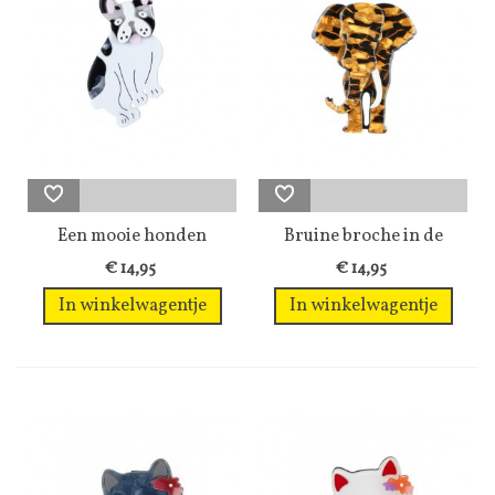
Een mooie honden
Bruine broche in de
broche
vorm van een...
€ 14,95
€ 14,95
In winkelwagentje
In winkelwagentje