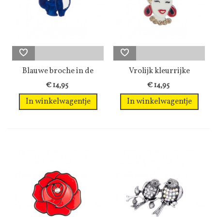
Blauwe broche in de
Vrolijk kleurrijke
vorm van een...
broche
€ 14,95
€ 14,95
In winkelwagentje
In winkelwagentje