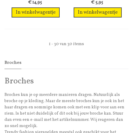
vorm van een...
hartvormige broche...
€ 14,95
€ 5,95
In winkelwagentje
In winkelwagentje
1 - 30 van 30 items
Broches
Broches
Broches kun je op meerdere manieren dragen. Natuurlijk als
broche op je kleding. Maar de meeste broches kun je ook in het
haar dragen en sommige komen ook met een klip voor aan een
riem. Is het niet duidelijk of dit ook bij jouw broche kan. Stuur
dan even een e-mail met het artikelnummer. Wij reageren dan
zo snel mogelijk.
Trendy fashion sierspelden meestal ook geschikt voor het