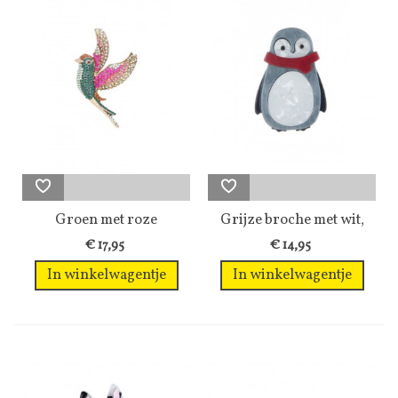
Groen met roze
Grijze broche met wit,
gekleurde broche...
rood in...
€ 17,95
€ 14,95
In winkelwagentje
In winkelwagentje