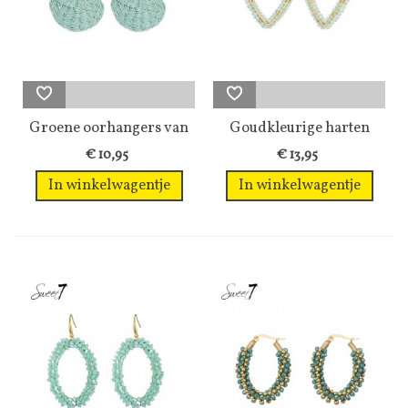
Groene oorhangers van
Goudkleurige harten
raffia en...
oorhangers...
€ 10,95
€ 13,95
In winkelwagentje
In winkelwagentje