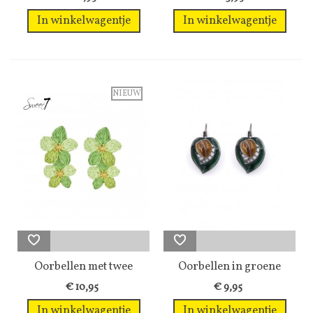
In winkelwagentje
In winkelwagentje
NIEUW
Oorbellen met twee
Oorbellen in groene
bloemen in...
bladvorm en...
€ 10,95
€ 9,95
In winkelwagentje
In winkelwagentje