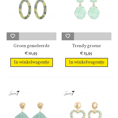
Groen gemeleerde
Trendy groene
oorhangers
oorhangers met...
€ 10,95
€ 13,95
In winkelwagentje
In winkelwagentje