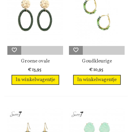
Groene ovale
Goudkleurige
oorhangers met...
oorringen met...
€ 13,95
€ 10,95
In winkelwagentje
In winkelwagentje