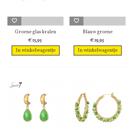
Groene glas kralen
Blauw groene
oorhangers
oorringen met...
€ 15,95
€ 19,95
In winkelwagentje
In winkelwagentje