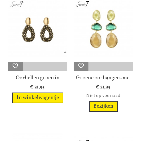
Oorbellen groen in
Groene oorhangers met
druppelvorm...
cat eye...
€ 21,95
€ 21,95
Niet op voorraad
In winkelwagentje
Bekijken