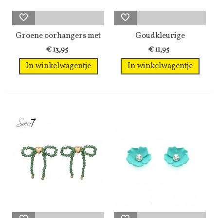
Groene oorhangers met
Goudkleurige
een...
oorringen met...
€ 13,95
€ 11,95
In winkelwagentje
In winkelwagentje