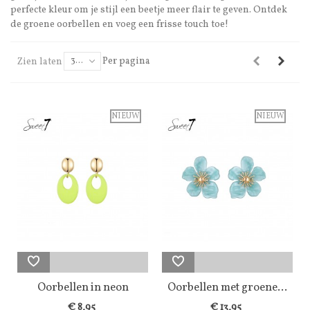
perfecte kleur om je stijl een beetje meer flair te geven. Ontdek
de groene oorbellen en voeg een frisse touch toe!
Per pagina
Zien laten
30
NIEUW
NIEUW
Oorbellen in neon
Oorbellen met groene...
groene kleur...
€ 8,95
€ 13,95