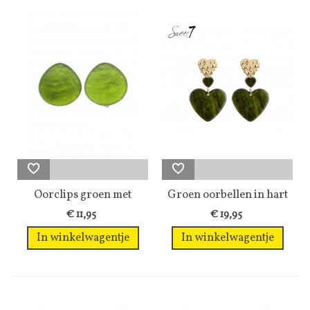
Oorclips groen met
Groen oorbellen in hart
een...
vorm en...
€ 11,95
€ 19,95
In winkelwagentje
In winkelwagentje