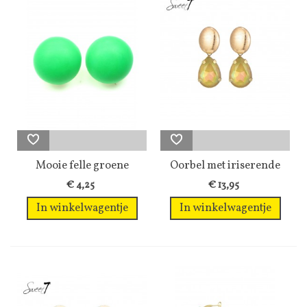
Mooie felle groene
Oorbel met iriserende
oorclips
steen en...
€ 4,25
€ 13,95
In winkelwagentje
In winkelwagentje