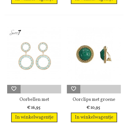
Oorbellen met
Oorclips met groene
turquoise...
inleg en een...
€ 16,95
€ 10,95
In winkelwagentje
In winkelwagentje