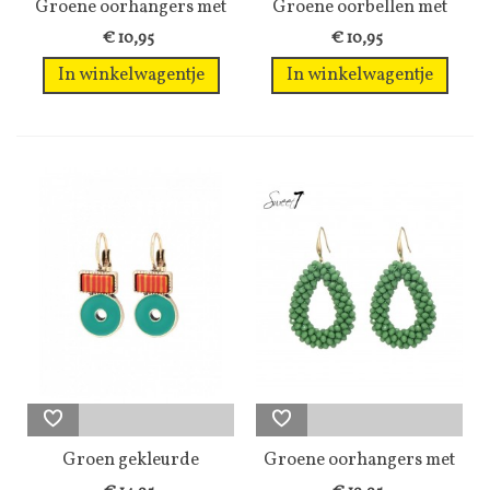
Groene oorhangers met
Groene oorbellen met
een...
een...
€ 10,95
€ 10,95
In winkelwagentje
In winkelwagentje
Groen gekleurde
Groene oorhangers met
oorbellen in...
glas kralen