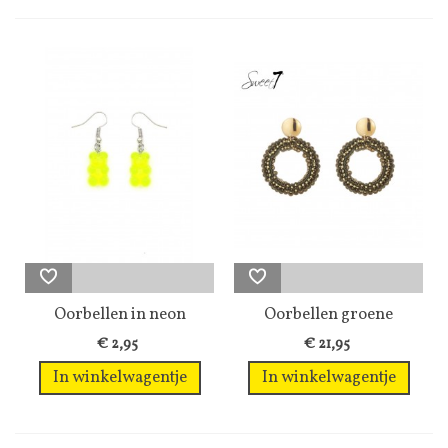
Oorbellen in neon
Oorbellen groene
groen beren
kralen en...
€ 2,95
€ 21,95
In winkelwagentje
In winkelwagentje