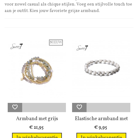
voor zowel casual als chique stijlen. Voeg een stijlvolle touch toe
aan je outfit. Kies jouw favoriete grijze armband.
NIEUW
Armband met grijs
Elastische armband met
natuursteen...
ronde...
€ 21,95
€ 9,95
In winkelwagentje
In winkelwagentje