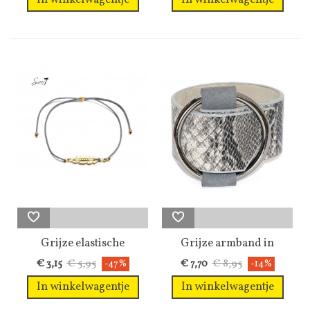
Grijze elastische
Grijze armband in
armband met...
slangen print
€ 5,95
€ 8,95
€ 3,15
-47%
€ 7,70
-14%
In winkelwagentje
In winkelwagentje