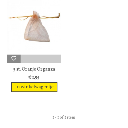
5 st. Oranje Organza
sieraden...
€ 1,95
In winkelwagentje
1 - 1 of 1 item