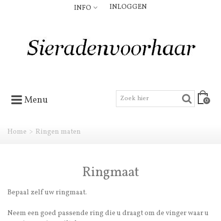
INLOGGEN
INFO
Menu
0
Home
>
Ringen maten
Ringmaat
Bepaal zelf uw ringmaat.
Neem een goed passende ring die u draagt om de vinger waar u