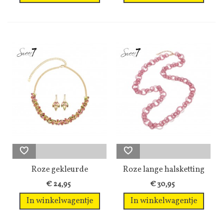
Roze gekleurde
Roze lange halsketting
halsketting met...
€ 24,95
€ 30,95
In winkelwagentje
In winkelwagentje