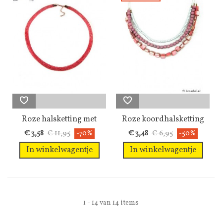
Roze halsketting met
Roze koordhalsketting
strass...
met...
€ 11,95
€ 6,95
€ 3,58
-70%
€ 3,48
-50%
In winkelwagentje
In winkelwagentje
1 - 14 van 14 items