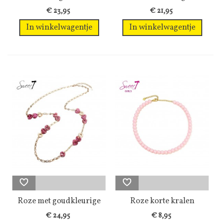
kralen en...
roze disk...
€ 23,95
€ 21,95
In winkelwagentje
In winkelwagentje
Roze met goudkleurige
Roze korte kralen
lange...
halsketting
€ 24,95
€ 8,95