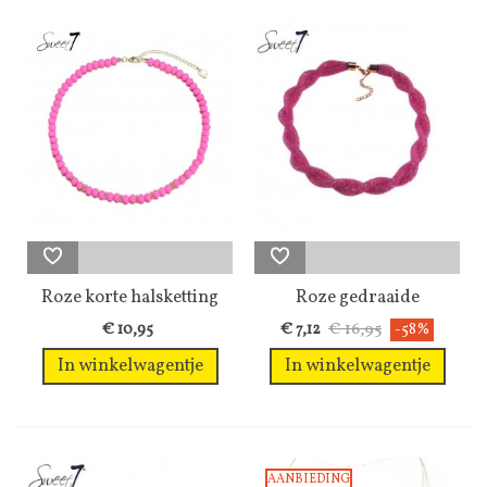
Roze korte halsketting
Roze gedraaide
met...
halsketting van...
€ 16,95
€ 10,95
€ 7,12
-58%
In winkelwagentje
In winkelwagentje
AANBIEDING