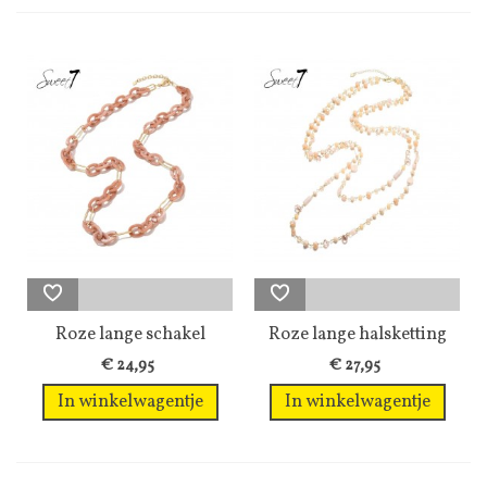
Roze lange schakel
Roze lange halsketting
halsketting...
met 2...
€ 24,95
€ 27,95
In winkelwagentje
In winkelwagentje