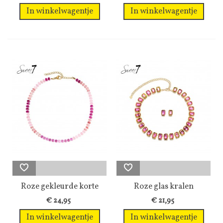
In winkelwagentje
In winkelwagentje
Roze gekleurde korte
Roze glas kralen
halsketting...
halsketting met...
€ 24,95
€ 21,95
In winkelwagentje
In winkelwagentje