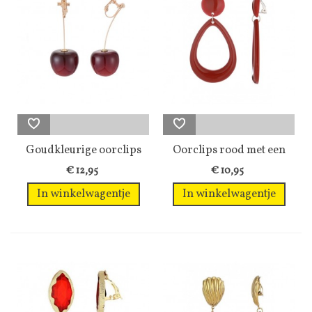
Goudkleurige oorclips
Oorclips rood met een
met een...
ovale hanger
€ 12,95
€ 10,95
In winkelwagentje
In winkelwagentje