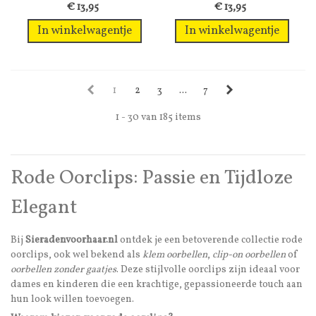
oorclips...
oorclips
€ 13,95
€ 13,95
In winkelwagentje
In winkelwagentje
1
2
3
...
7
1 - 30 van 185 items
Rode Oorclips: Passie en Tijdloze
Elegant
Bij
Sieradenvoorhaar.nl
ontdek je een betoverende collectie rode
oorclips, ook wel bekend als
klem oorbellen
,
clip-on oorbellen
of
oorbellen zonder gaatjes
. Deze stijlvolle oorclips zijn ideaal voor
dames en kinderen die een krachtige, gepassioneerde touch aan
hun look willen toevoegen.