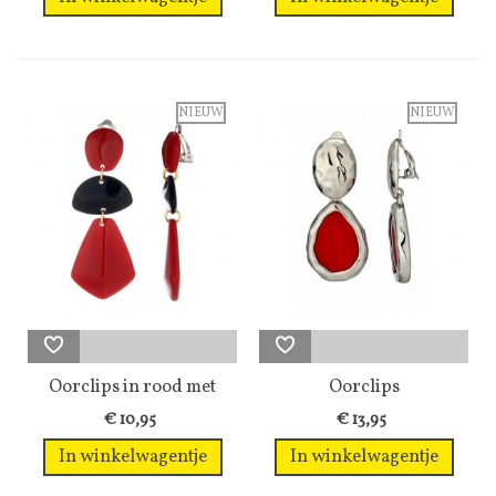
NIEUW
NIEUW
Oorclips in rood met
Oorclips
zwart met...
zilverkleurige...
€ 10,95
€ 13,95
In winkelwagentje
In winkelwagentje