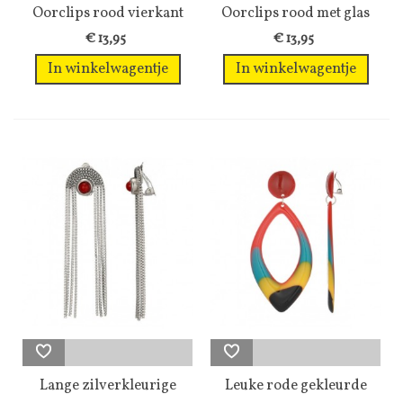
Oorclips rood vierkant
Oorclips rood met glas
design...
steentjes...
€ 13,95
€ 13,95
In winkelwagentje
In winkelwagentje
Lange zilverkleurige
Leuke rode gekleurde