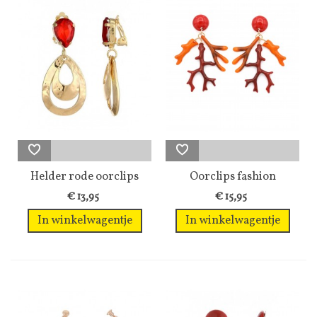
Helder rode oorclips
Oorclips fashion
met...
statement...
€ 13,95
€ 15,95
In winkelwagentje
In winkelwagentje