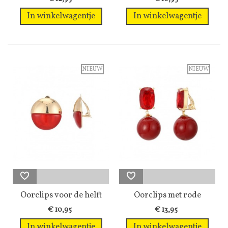
In winkelwagentje
In winkelwagentje
NIEUW
NIEUW
Oorclips voor de helft
Oorclips met rode
rood en...
vierkante glas...
€ 10,95
€ 13,95
In winkelwagentje
In winkelwagentje