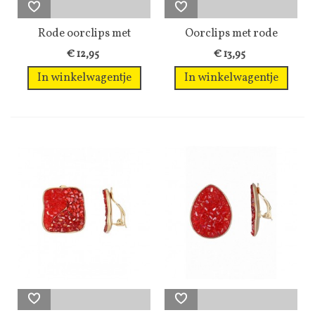
Rode oorclips met
Oorclips met rode
ronde open...
marmerlook en...
€ 12,95
€ 13,95
In winkelwagentje
In winkelwagentje