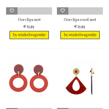
Oorclips met
Oorclips rood met
geometrisch design...
zilverkleurige...
€ 17,95
€ 17,95
In winkelwagentje
In winkelwagentje