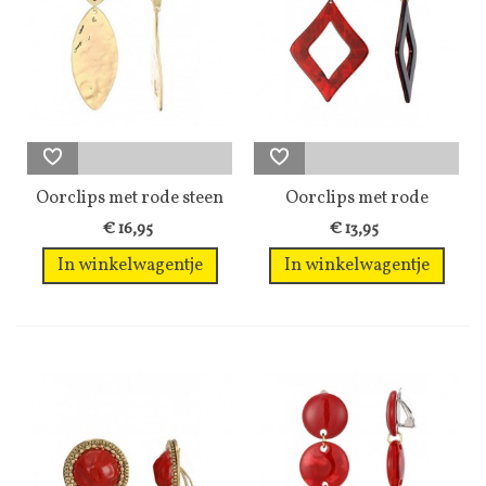
Oorclips met rode steen
Oorclips met rode
en...
hanger en...
€ 16,95
€ 13,95
In winkelwagentje
In winkelwagentje