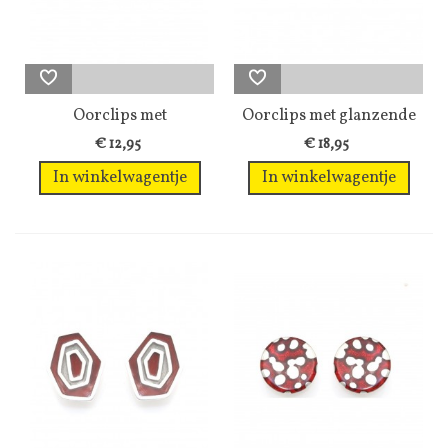
Oorclips met
Oorclips met glanzende
rechthoekige vorm...
rode glas...
€ 12,95
€ 18,95
In winkelwagentje
In winkelwagentje