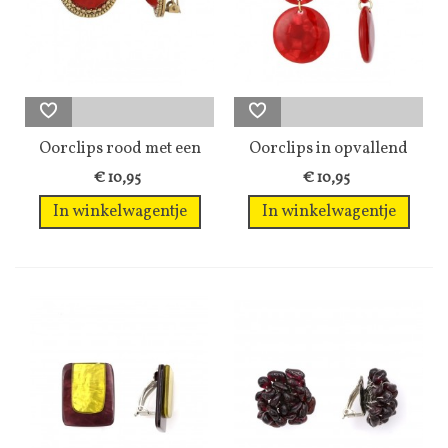
Oorclips rood met een
Oorclips in opvallend
bewerkte...
rood met 3...
€ 10,95
€ 10,95
In winkelwagentje
In winkelwagentje