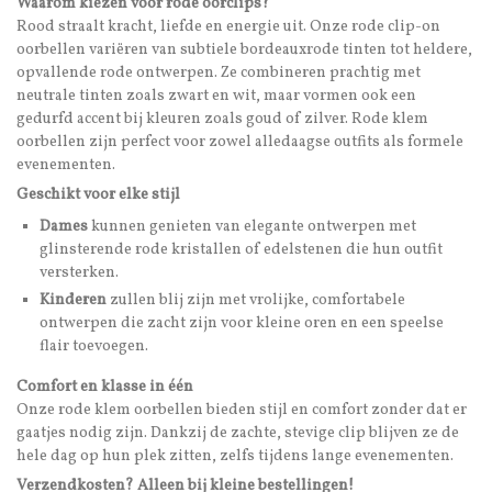
Waarom kiezen voor rode oorclips?
Rood straalt kracht, liefde en energie uit. Onze rode clip-on
oorbellen variëren van subtiele bordeauxrode tinten tot heldere,
opvallende rode ontwerpen. Ze combineren prachtig met
neutrale tinten zoals zwart en wit, maar vormen ook een
gedurfd accent bij kleuren zoals goud of zilver. Rode klem
oorbellen zijn perfect voor zowel alledaagse outfits als formele
evenementen.
Geschikt voor elke stijl
Dames
kunnen genieten van elegante ontwerpen met
glinsterende rode kristallen of edelstenen die hun outfit
versterken.
Kinderen
zullen blij zijn met vrolijke, comfortabele
ontwerpen die zacht zijn voor kleine oren en een speelse
flair toevoegen.
Comfort en klasse in één
Onze rode klem oorbellen bieden stijl en comfort zonder dat er
gaatjes nodig zijn. Dankzij de zachte, stevige clip blijven ze de
hele dag op hun plek zitten, zelfs tijdens lange evenementen.
Verzendkosten? Alleen bij kleine bestellingen!