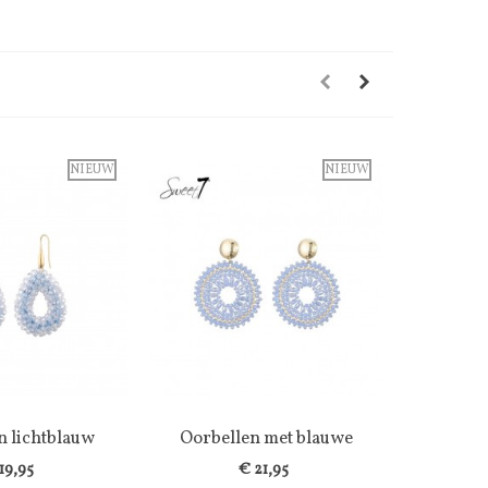
NIEUW
NIEUW
n lichtblauw
enslijst
Oorbellen met blauwe
Wenslijst
en in...
kralen en...
19,95
€ 21,95