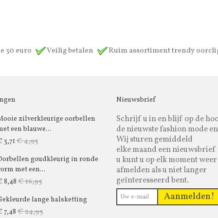
de 30 euro
Veilig betalen
Ruim assortiment trendy oorcl
ingen
Nieuwsbrief
Schrijf u in en blijf op de ho
Mooie zilverkleurige oorbellen
de nieuwste fashion mode en
met een blauwe...
Wij sturen gemiddeld
€ 4,95
€ 3,71
elke maand een nieuwsbrief 
u kunt u op elk moment weer
Oorbellen goudkleurig in ronde
afmelden als u niet langer
vorm met een...
geïnteresseerd bent.
€ 16,95
€ 8,48
Aanmelden!
Gekleurde lange halsketting
€ 24,95
€ 7,48