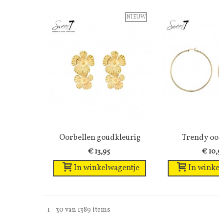
NIEUW
Oorbellen goudkleurig
Wenslijst
Trendy oo
Wens
dubbele...
goudkle
€ 13,95
€ 10,
In winkelwagentje
In winke
1 - 30 van 1389 items