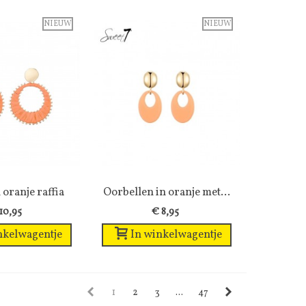
NIEUW
NIEUW
oranje raffia
enslijst
Oorbellen in oranje met...
Wenslijst
ger...
10,95
€ 8,95
nkelwagentje
In winkelwagentje
1
2
3
...
47