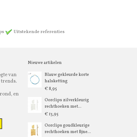
ips
Uitstekende referenties
Nieuwe artikelen
ogte van
Blauw gekleurde korte
 trends.
halsketting
€ 8,95
rond, en
Oorclips zilverkleurig
rechthoeken met...
€ 13,95
Oorclips goudkleurige
rechthoeken met fijne...