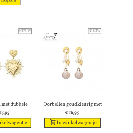
ekijken
NIEUW
NIEUW
 met dubbele
enslijst
Oorbellen goudkleurig met
Wenslijst
art...
schelp...
15,95
€ 16,95
nkelwagentje
In winkelwagentje