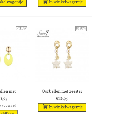
nkelwagentje
In winkelwagentje
NIEUW
NIEUW
llen met
enslijst
Oorbellen met zeester
Wenslijst
rige knop...
hanger en...
 8,95
€ 16,95
p voorraad
In winkelwagentje