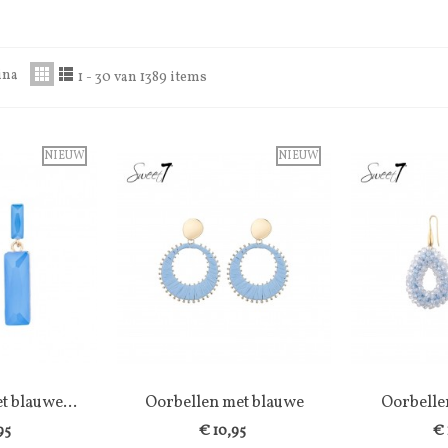
ina
1 - 30 van 1389 items
NIEUW
NIEUW
t blauwe...
lijst
Oorbellen met blauwe
Wenslijst
Oorbelle
W
cirkel van...
kral
95
€ 10,95
€ 