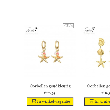
NIEUW
Oorbellen goudkleurig
Wenslijst
Oorbellen g
Wens
met...
modieu
€ 16,95
€ 16,
In winkelwagentje
In winke