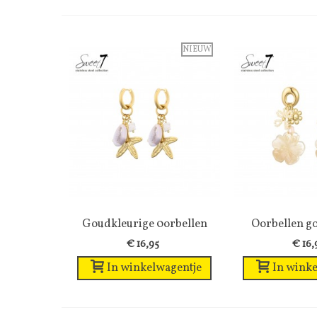
NIEUW
Goudkleurige 0orbellen
Wenslijst
Oorbellen g
Wens
met...
met.
€ 16,95
€ 16,
In winkelwagentje
In winke