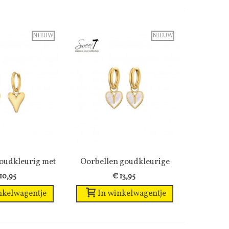
NIEUW
NIEUW
oudkleurig met
enslijst
Oorbellen goudkleurige
Wenslijst
ein...
creolen...
10,95
€ 13,95
nkelwagentje
In winkelwagentje