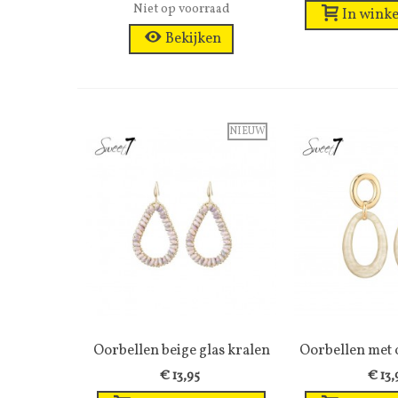
Niet op voorraad
In winke
Bekijken
NIEUW
Oorbellen beige glas kralen
Wenslijst
Oorbellen met 
Wens
met...
en..
€ 13,95
€ 13,