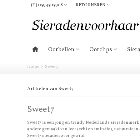
(T) 0594505908
RETOUNEREN
Oorbellen
Oorclips
Sier
Home
>
Sweet7
Artikelen van Sweet7
Sweet7
Sweet7 is een jong en trendy Nederlands sieradenmerk me
andere gemaakt van leer (echt en imitatie), natuursteen
Sweet7 sieraden zeer gewild.