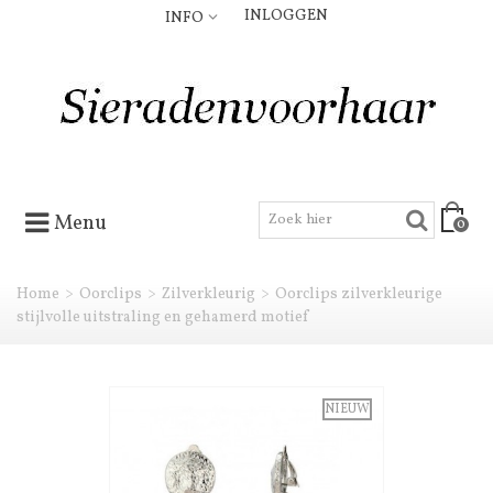
INLOGGEN
INFO
Menu
0
Home
>
Oorclips
>
Zilverkleurig
>
Oorclips zilverkleurige
stijlvolle uitstraling en gehamerd motief
NIEUW