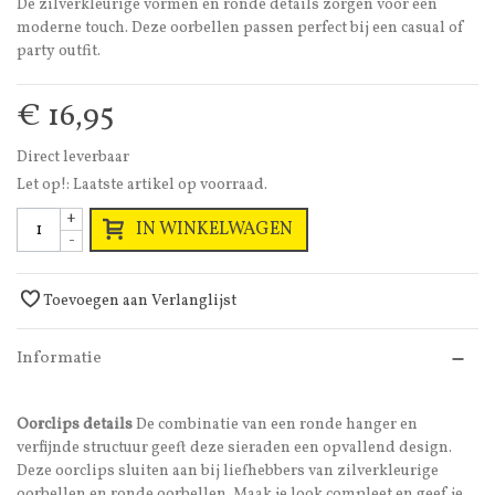
De zilverkleurige vormen en ronde details zorgen voor een
moderne touch. Deze oorbellen passen perfect bij een casual of
party outfit.
€ 16,95
Direct leverbaar
Let op!: Laatste artikel op voorraad.
+
IN WINKELWAGEN
-
Toevoegen aan Verlanglijst
Informatie
Oorclips details
De combinatie van een ronde hanger en
verfijnde structuur geeft deze sieraden een opvallend design.
Deze oorclips sluiten aan bij liefhebbers van zilverkleurige
oorbellen en ronde oorbellen. Maak je look compleet en geef je