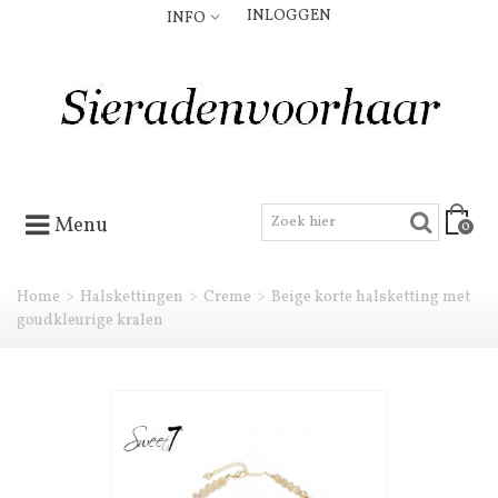
INLOGGEN
INFO
Menu
0
Home
>
Halskettingen
>
Creme
>
Beige korte halsketting met
goudkleurige kralen