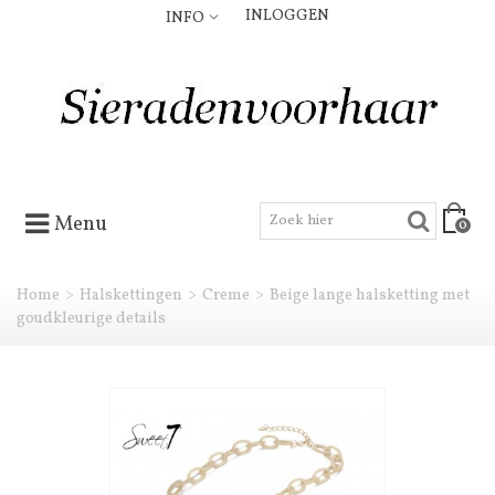
INLOGGEN
INFO
Menu
0
Home
>
Halskettingen
>
Creme
>
Beige lange halsketting met
goudkleurige details