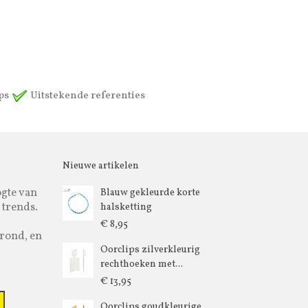
ips
Uitstekende referenties
Nieuwe artikelen
ogte van
Blauw gekleurde korte
 trends.
halsketting
€ 8,95
rond, en
Oorclips zilverkleurig
rechthoeken met...
€ 13,95
Oorclips goudkleurige