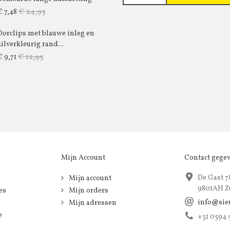
€ 24,95
€ 7,48
Oorclips met blauwe inleg en
zilverkleurig rand...
€ 12,95
€ 9,71
Mijn Account
Contact gege
De Gast 7
Mijn account
9801AH Z
es
Mijn orders
info@sie
Mijn adressen
e
+31 0594
e