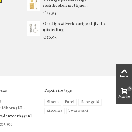
rechthoeken met fijne...
€ 13,95
Oorclips zilverkleurige stijlvolle
uitstraling...
€ 16,95
Boven
0
vens
Populaire tags
Mandje
8
Bloem
Parel
Rose gold
uidhorn (NL)
Zirconia
Swarovski
radenvoorhaar.nl
 505908