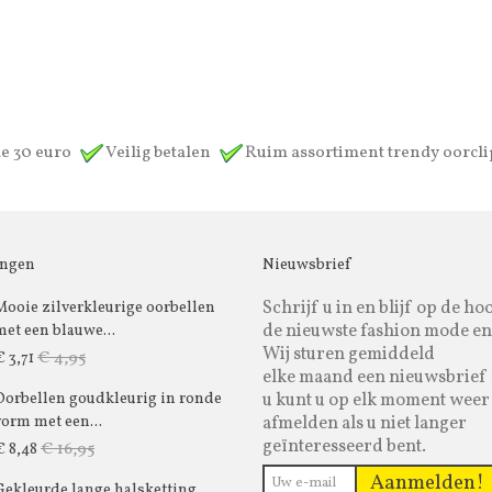
de 30 euro
Veilig betalen
Ruim assortiment trendy oorcl
ingen
Nieuwsbrief
Schrijf u in en blijf op de ho
Mooie zilverkleurige oorbellen
de nieuwste fashion mode en
met een blauwe...
Wij sturen gemiddeld
€ 4,95
€ 3,71
elke maand een nieuwsbrief 
u kunt u op elk moment weer
Oorbellen goudkleurig in ronde
afmelden als u niet langer
vorm met een...
geïnteresseerd bent.
€ 16,95
€ 8,48
Aanmelden!
Gekleurde lange halsketting