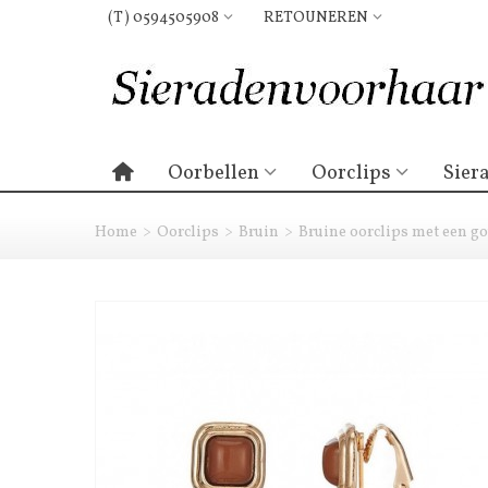
(T) 0594505908
RETOUNEREN
Oorbellen
Oorclips
Sier
Home
>
Oorclips
>
Bruin
>
Bruine oorclips met een g